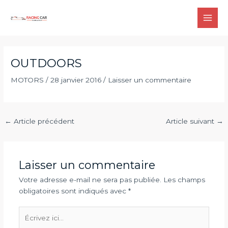
Aller
au
MAI
contenu
MEN
OUTDOORS
MOTORS
/
28 janvier 2016
/
Laisser un commentaire
Navigation
←
Article précédent
Article suivant
→
des
articles
Laisser un commentaire
Votre adresse e-mail ne sera pas publiée.
Les champs
obligatoires sont indiqués avec
*
Écrivez
ici…